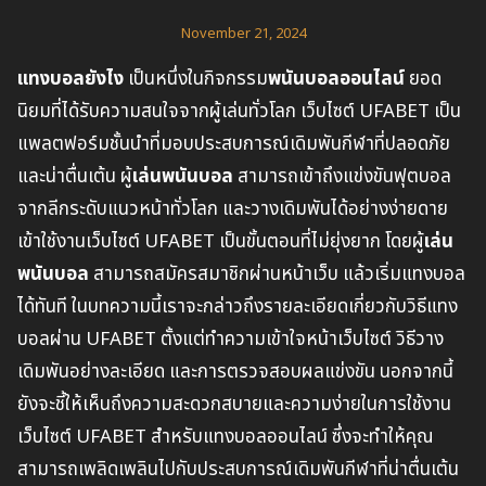
November 21, 2024
แทงบอลยังไง
เป็นหนึ่งในกิจกรรม
พนันบอลออนไลน์
ยอด
นิยมที่ได้รับความสนใจจากผู้เล่นทั่วโลก เว็บไซต์ UFABET เป็น
แพลตฟอร์มชั้นนำที่มอบประสบการณ์เดิมพันกีฬาที่ปลอดภัย
และน่าตื่นเต้น ผู้
เล่นพนันบอล
สามารถเข้าถึงแข่งขันฟุตบอล
จากลีกระดับแนวหน้าทั่วโลก และวางเดิมพันได้อย่างง่ายดาย
เข้าใช้งานเว็บไซต์ UFABET เป็นขั้นตอนที่ไม่ยุ่งยาก โดยผู้
เล่น
พนันบอล
สามารถสมัครสมาชิกผ่านหน้าเว็บ แล้วเริ่มแทงบอล
ได้ทันที
ในบทความนี้เราจะกล่าวถึงรายละเอียดเกี่ยวกับวิธีแทง
บอลผ่าน UFABET ตั้งแต่ทำความเข้าใจหน้าเว็บไซต์ วิธีวาง
เดิมพันอย่างละเอียด และการตรวจสอบผลแข่งขัน นอกจากนี้
ยังจะชี้ให้เห็นถึงความสะดวกสบายและความง่ายในการใช้งาน
เว็บไซต์ UFABET สำหรับแทงบอลออนไลน์ ซึ่งจะทำให้คุณ
สามารถเพลิดเพลินไปกับประสบการณ์เดิมพันกีฬาที่น่าตื่นเต้น