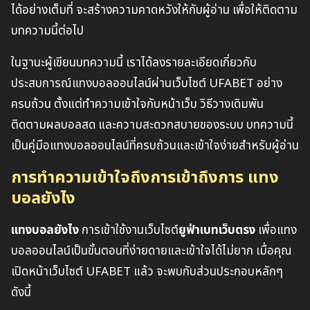
ได้อย่างเต็มที่
จะสร้างความคาดหวังให้กับผู้อ่าน เพื่อให้ติดตาม
บทความนี้ต่อไป
ในฐานะผู้เขียนบทความนี้ เราได้ลงรายละเอียดเกี่ยวกับ
ประสบการณ์แทงบอลออนไลน์ผ่านเว็บไซต์ UFABET อย่าง
ครบถ้วน ตั้งแต่ทำความเข้าใจกับหน้าเว็บ วิธีวางเดิมพัน
ติดตามผลบอลสด และความสะดวกสบายของระบบ บทความนี้
เป็นคู่มือแทงบอลออนไลน์ที่ครบถ้วนและเข้าใจง่ายสำหรับผู้อ่าน
การทำความเข้าใจถึงการเข้าถึงการ
แทง
บอลยังไง
แทงบอลยังไง
การเข้าใช้งานเว็บไซต์
ยูฟ่าเบทเว็บตรง
เพื่อแทง
บอลออนไลน์เป็นขั้นตอนที่ง่ายดายและเข้าใจได้ไม่ยาก เมื่อคุณ
เปิดหน้าเว็บไซต์ UFABET แล้ว จะพบกับส่วนประกอบหลักๆ
ดังนี้