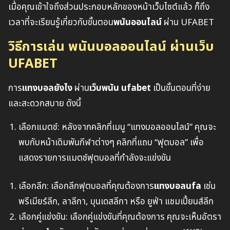
เมื่อคุณเข้าใจถึงส่วนประกอบหลักของหน้าเว็บไซต์แล้ว ก็ถึง
เวลาที่จะเรียนรู้เกี่ยวกับขั้นตอน
พนันออนไลน์
ผ่าน UFABET
วิธีการเล่น พนันบอลออนไลน์ ผ่านเว็บ
UFABET
การ
แทงบอลยังไง
ผ่าน
เว็บพนัน ufabet
เป็นขั้นตอนที่ง่าย
และสะดวกสบาย ดังนี้
เลือกแมตช์: หลังจากคลิกที่เมนู “แทงบอลออนไลน์” คุณจะ
พบกับหน้าเดิมพันกีฬาต่างๆ คลิกที่แถบ “ฟุตบอล” เพื่อ
แสดงรายการแมตช์ฟุตบอลที่กำลังจะแข่งขัน
เลือกลีก: เลือกลีกฟุตบอลที่คุณต้องการ
แทงบอลufa
เช่น
พรีเมียร์ลีก, ลาลีกา, บุนเดสลีกา หรือ ยูฟ่า แชมเปี้ยนส์ลีก
เลือกคู่แข่งขัน: เลือกคู่แข่งขันที่คุณต้องการ คุณจะเห็นอัตรา