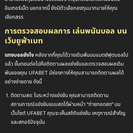
อินเทอร์เน็ต นอกจากนี้ ยังมีตัวเลือกลงทุนมากมายให้คุณ
เลือกสรร
การตรวจสอบผลการ เล่นพนันบอล บน
เว็บยูฟ่าเบท
แทงบอลยังไง
หลังจากที่คุณได้วางเดิมพันบนแมตช์ฟุตบอลไป
แล้ว ขั้นตอนต่อไปคือติดตามผลแข่งขันและตรวจสอบผลเดิม
พันของคุณ UFABET มีช่องทางให้คุณสามารถติดตามผลได้
อย่างง่ายดาย ดังนี้
ติดตามสด: ในระหว่างแข่งขัน คุณสามารถติดตาม
สถานการณ์แข่งขันแบบสดได้ผ่านหน้า “ถ่ายทอดสด” บน
เว็บไซต์ UFABET คุณจะเห็นสถิติแข่งขัน เหตุการณ์สำคัญ
และสกอร์ปัจจุบัน