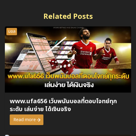
Related Posts
บอล
www.ufa656 เว็บพนันบอลที่ตอบโจทย์ทุก
ระดับ เล่นง่าย ได้เงินจริง
Read more