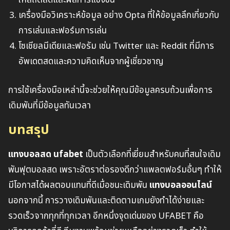
ให้สถิติสดและผลการแข่งขัน
เครื่องมือวิเคราะห์ข้อมูล อย่าง Opta ที่ให้ข้อมูลลึกเกี่ยวกับ
การเล่นและฟอร์มการเล่น
โซเชียลมีเดียและฟอรัม เช่น Twitter และ Reddit ที่มีการ
อัพเดตสดและความคิดเห็นจากผู้เชี่ยวชาญ
การใช้เครื่องมือเหล่านี้จะช่วยให้คุณมีข้อมูลครบถ้วนเพื่อการ
เดิมพันที่มีข้อมูลทันเวลา
บทสรุป
แทงบอลสด ufabet
เป็นตัวเลือกที่เยี่ยมสำหรับคนที่สนใจเดิม
พันฟุตบอลสด เพราะอัตราต่อรองดีกว่าแพลตฟอร์มอื่นๆ ทำให้
มีโอกาสได้ผลตอบแทนที่ดีเมื่อชนะเดิมพัน
แทงบอลออนไลน์
นอกจากนี้ การวางเดิมพันและติดตามเกมยังทำได้ง่ายและ
รวดเร็วจากทุกที่ทุกเวลา อีกหนึ่งจุดเด่นของ UFABET คือ