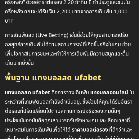
ครึ่งหลัง” ด้วยอัตราต่อรอง 2.20 ถ้าทีม E ทำประตูและชนะใน
ครึ่งหลัง คุณจะได้รับเงิน 2,200 บาทจากการเดิมพัน 1,000
บาท
การเดิมพันสด (Live Betting) เช่นนี้ช่วยให้คุณสามารถปรับ
กลยุทธ์การเดิมพันได้ตามสถานการณ์ที่เกิดขึ้นจริงในเกม ช่วย
เพิ่มโอกาสในการชนะและทำให้การเดิมพันมีความสนุกและตื่น
เต้นมากยิ่งขึ้น
พื้นฐาน แทงบอลสด ufabet
แทงบอลสด ufabet
คือการวางเดิมพัน
แทงบอลออนไลน์
ใน
ระหว่างที่เกมฟุตบอลกำลังดำเนินอยู่, ซึ่งช่วยให้คุณได้รับอัตรา
ต่อรองที่ปรับเปลี่ยนไปตามสถานการณ์จริงของเกมนั้นๆ
ประโยชน์ของมันคือคุณสามารถจับจังหวะเกมและเลือกเวลาที่
เหมาะสมในการเดิมพันเพื่อให้ได้
ราคาบอลต่อรอง
ที่ดีกว่าและ