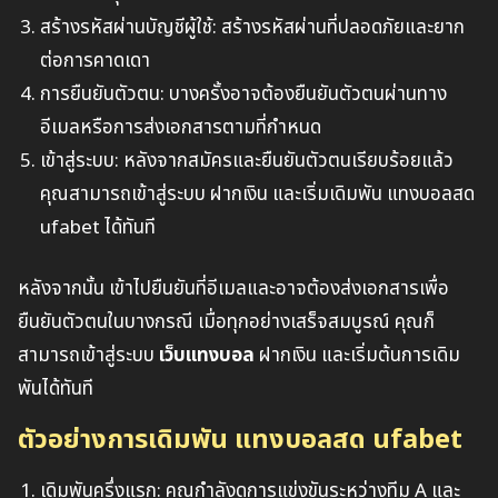
สร้างรหัสผ่านบัญชีผู้ใช้: สร้างรหัสผ่านที่ปลอดภัยและยาก
ต่อการคาดเดา
การยืนยันตัวตน: บางครั้งอาจต้องยืนยันตัวตนผ่านทาง
อีเมลหรือการส่งเอกสารตามที่กำหนด
เข้าสู่ระบบ: หลังจากสมัครและยืนยันตัวตนเรียบร้อยแล้ว
คุณสามารถเข้าสู่ระบบ ฝากเงิน และเริ่มเดิมพัน แทงบอลสด
ufabet ได้ทันที
หลังจากนั้น เข้าไปยืนยันที่อีเมลและอาจต้องส่งเอกสารเพื่อ
ยืนยันตัวตนในบางกรณี เมื่อทุกอย่างเสร็จสมบูรณ์ คุณก็
สามารถเข้าสู่ระบบ
เว็บแทงบอล
ฝากเงิน และเริ่มต้นการเดิม
พันได้ทันที
ตัวอย่างการเดิมพัน แทงบอลสด ufabet
เดิมพันครึ่งแรก: คุณกำลังดูการแข่งขันระหว่างทีม A และ