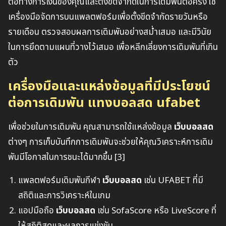
ต่อทางการเงินของคุณและตั้งขีดจำกัดในการเดิมพันต่อครั้ง ใช้
เครื่องมือจัดการบนแพลตฟอร์มเพื่อตั้งขีดจำกัดรายวันหรือ
รายเดือน ตรวจสอบผลการเดิมพันอย่างสม่ำเสมอ และมีวินัย
ในการยึดตามแผนที่วางไว้เสมอ เพื่อหลีกเลี่ยงการเดิมพันที่เกิน
ตัว
เครื่องมือและแหล่งข้อมูลที่มีประโยชน์
ต่อการเดิมพัน แทงบอลสด ufabet
เพื่อช่วยในการเดิมพัน คุณสามารถใช้แหล่งข้อมูล
เว็บบอลสด
ต่างๆ
การเก็บบันทึกการเดิมพันจะช่วยให้คุณวิเคราะห์การเดิม
พันมีโอกาสในการชนะได้มากขึ้น
[3]
แพลตฟอร์มเดิมพันกีฬา
เว็บบอลสด
เช่น UFABET ที่มี
สถิติและการวิเคราะห์ในเกม
แอปมือถือ
เว็บบอลสด
เช่น SofaScore หรือ LiveScore ที่