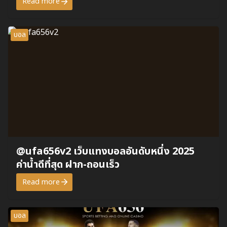
Read more
บอล
@ufa656v2 เว็บแทงบอลอันดับหนึ่ง 2025
ค่าน้ำดีที่สุด ฝาก-ถอนเร็ว
Read more
บอล