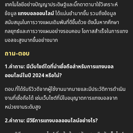
เทคโนโลยีอย่างปัญญาประดิษฐ์และบิ๊กดาตามาใช้วิเคราะห์
ข้อมูล
แทงบอลออนไลน์
ได้แม่นยำมากขึ้น รวมถึงข้อมูล
สนับสนุนในการวางแผนเดิมพันที่ดีขึ้นด้วย ดังนั้นหากศึกษา
กลยุทธ์และการวางแผนอย่างรอบคอบ โอกาสสำเร็จในการแทง
บอลจะสูงมากขึ้นอย่างมาก
ถาม-ตอบ
1.คำถาม: มีเว็บไซต์ใดที่น่าเชื่อถือสำหรับการแทงบอล
ออนไลน์ในปี 2024 หรือไม่?
ตอบ.ที่ได้รับรีวิวดีจากผู้ใช้งานมากมายและมีประวัติการดำเนิน
งานที่เชื่อถือได้ เช่นเว็บไซต์ที่มีใบอนุญาตการแทงบอลจาก
หน่วยงานระดับสูง
2.คำถาม: มีวิธีการแทงบอลออนไลน์อย่างไร?