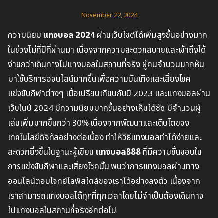
November 22, 2024
ความนิยม
แทงบอล 2024
ผ่านเว็บไซต์ได้เพิ่มสูงขึ้นอย่างมาก
ในช่วงไม่กี่ปีที่ผ่านมา เนื่องจากความสะดวกสบายและเข้าถึงได้
ง่ายกว่าเดินทางไปแทงบอลในสถานที่จริง ผู้คนจำนวนมากหัน
มาใช้บริการออนไลน์มากขึ้นเพื่อความบันเทิงและเสี่ยงโชค
แข่งขันกีฬาต่างๆ เมื่อเปรียบเทียบกับปี 2023 และแทงบอลผ่าน
เว็บในปี 2024 มีความนิยมมากขึ้นอย่างเห็นได้ชัด มีจำนวนผู้
เล่นเพิ่มมากขึ้นกว่า 30% เนื่องจากพัฒนาและเติบโตของ
เทคโนโลยีดิจิทัลอย่างต่อเนื่อง ทำให้วิธีแทงบอลทำได้ง่ายและ
สะดวกยิ่งขึ้น
ในฐานะผู้เขียน
แทงบอล888
ที่มีความชื่นชอบใน
การแข่งขันกีฬาและเสี่ยงโชคนั้น พบว่าการแทงบอลผ่านทาง
ออนไลน์ตอบโจทย์ไลฟ์สไตล์ของเราได้อย่างลงตัว เนื่องจาก
เราสามารถแทงบอลได้ทุกที่ทุกเวลาโดยไม่จำเป็นต้องเดินทาง
ไปแทงบอลในสถานที่จริงอีกต่อไป