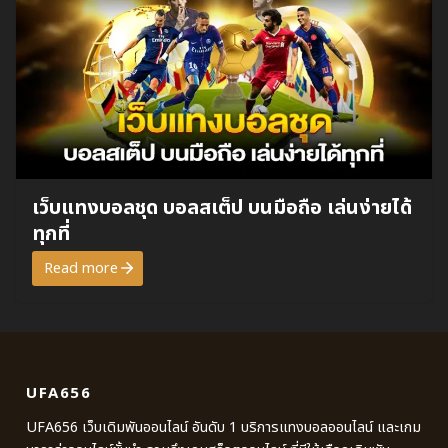
เว็บแทงบอลชุด บอลสเต็ป บนมือถือ เล่นง่ายได้
ทุกที่
Read more
UFA656
UFA656 เว็บเดิมพันออนไลน์ อันดับ 1 บริการแทงบอลออนไลน์ และเกม